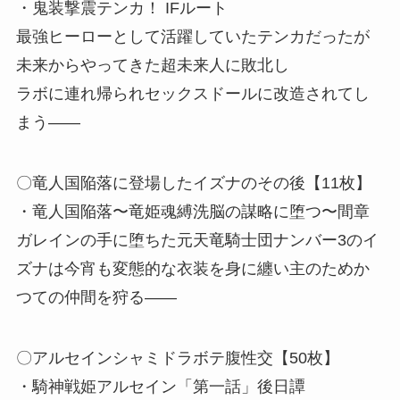
・鬼装撃震テンカ！ IFルート
最強ヒーローとして活躍していたテンカだったが
未来からやってきた超未来人に敗北し
ラボに連れ帰られセックスドールに改造されてし
まう――
〇竜人国陥落に登場したイズナのその後【11枚】
・竜人国陥落〜竜姫魂縛洗脳の謀略に堕つ〜間章
ガレインの手に堕ちた元天竜騎士団ナンバー3のイ
ズナは今宵も変態的な衣装を身に纏い主のためか
つての仲間を狩る――
〇アルセインシャミドラボテ腹性交【50枚】
・騎神戦姫アルセイン「第一話」後日譚