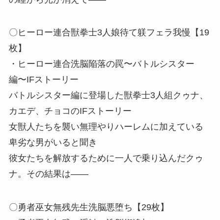
〇ヒーロー連合獣拳士3人娘待て躾フェラ我慢【19
枚】
・ヒーロー連合洗脳陥落の罠〜バトルシスター
編〜IFストーリー
バトルシスター編に登場した獣拳士3人組クゥナ、
カエデ、チョコのIFストーリー
女獣人たちを襲い無理やりハーレムに加えている
卑劣な男がいると聞き
彼女たちを解放するために一人で乗り込んだクゥ
ナ。その結果は――
〇勇者巫女無残先生洗脳悪堕ち【29枚】