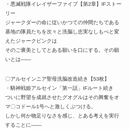
・悪滅戦隊イレイザーファイブ【第2章】IFストー
リー
ジャークダーの命に従いかつての仲間たちである
基地の隊員たちを次々と洗脳し忠実なしもべと変
えたジャークピンクは
そのご褒美としてとある願いを口にする。その願
いとは――
〇アルセインニア聖母洗脳改造続き【53枚】
・騎神戦姫アルセイン「第一話」IFルート続き
ついに野望を成就させたグオグルはその興奮をオ
マ〇コドール1号へと激しくぶつける。
しかし何か物足りなさを感じ、とある考えを実行
することに――