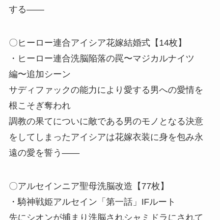
する――
〇ヒーロー連合アイシア花嫁結婚式【14枚】
・ヒーロー連合洗脳陥落の罠〜マジカルナイツ
編〜追加シーン
サディファックの能力により愛する男への愛情を
根こそぎ奪われ
調教の果てについに敵である男のモノとなる決意
をしてしまったアイシアは花嫁衣装に身を包み永
遠の愛を誓う――
〇アルセインニア聖母洗脳改造【77枚】
・騎神戦姫アルセイン「第一話」IFルート
先にシオンが捕まり洗脳されシャミドラにされて