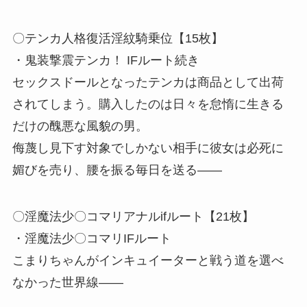
〇テンカ人格復活淫紋騎乗位【15枚】
・鬼装撃震テンカ！ IFルート続き
セックスドールとなったテンカは商品として出荷
されてしまう。購入したのは日々を怠惰に生きる
だけの醜悪な風貌の男。
侮蔑し見下す対象でしかない相手に彼女は必死に
媚びを売り、腰を振る毎日を送る――
〇淫魔法少〇コマリアナルifルート【21枚】
・淫魔法少〇コマリIFルート
こまりちゃんがインキュイーターと戦う道を選べ
なかった世界線――