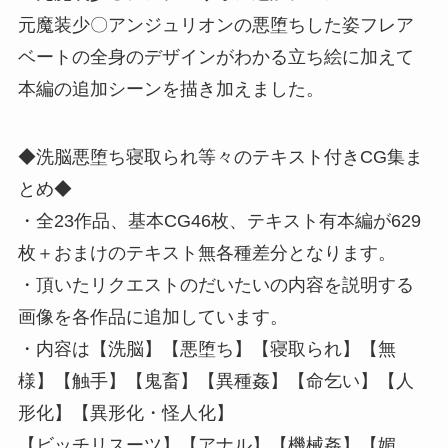
元魔装少〇アンジュリオンの悪堕ちした姿フレア
ベートの全身のデザインがわかる立ち絵に加えて
本編の追加シーンを描き加えました。
◆洗脳悪堕ち寝取られ等々のテキスト付きCG集ま
とめ◆
・全23作品、基本CG46枚、テキスト有本編が629
枚＋おまけのテキスト無各種差分となります。
・頂いたリクエストのだいたいの内容を説明する
画像を各作品に追加しています。
・内容は【洗脳】【悪堕ち】【寝取られ】【無
様】【触手】【鬼畜】【異種姦】【命乞い】【人
形化】【異形化・怪人化】
【ビッチリスーツ】【アナル】【機械姦】【媚