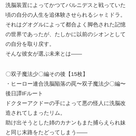
洗脳装置によってかつてバルニデスと戦っていた
頃の自分の人生を追体験させられるシャミドラ。
それはグオグルによって都合よく脚色された記憶
の世界であったが、たしかに以前のシオンとして
の自分を取り戻す。
そんな彼女が選ぶ未来とは――
〇双子魔法少〇編その後【15枚】
・ヒーロー連合洗脳陥落の罠〜双子魔法少〇編〜
後日譚IFルート
ドクターアクドーの手によって悪の怪人に洗脳改
造されてしまったリム。
助け出そうとした姉のカナンもまた捕らえられ妹
と同じ末路をたどってしまう――