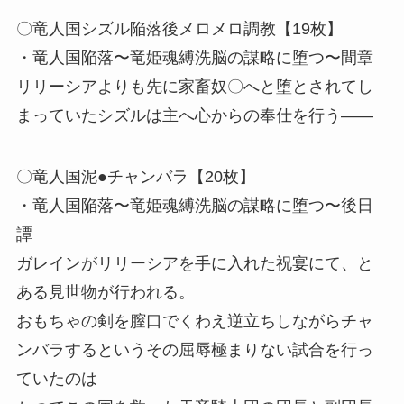
〇竜人国シズル陥落後メロメロ調教【19枚】
・竜人国陥落〜竜姫魂縛洗脳の謀略に堕つ〜間章
リリーシアよりも先に家畜奴〇へと堕とされてし
まっていたシズルは主へ心からの奉仕を行う――
〇竜人国泥●チャンバラ【20枚】
・竜人国陥落〜竜姫魂縛洗脳の謀略に堕つ〜後日
譚
ガレインがリリーシアを手に入れた祝宴にて、と
ある見世物が行われる。
おもちゃの剣を膣口でくわえ逆立ちしながらチャ
ンバラするというその屈辱極まりない試合を行っ
ていたのは