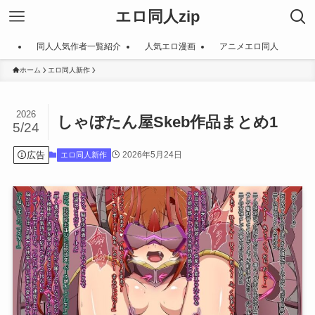
エロ同人zip
同人人気作者一覧紹介
人気エロ漫画
アニメエロ同人
ホーム
エロ同人新作
2026
しゃぼたん屋Skeb作品まとめ1
5/24
広告
2026年5月24日
エロ同人新作