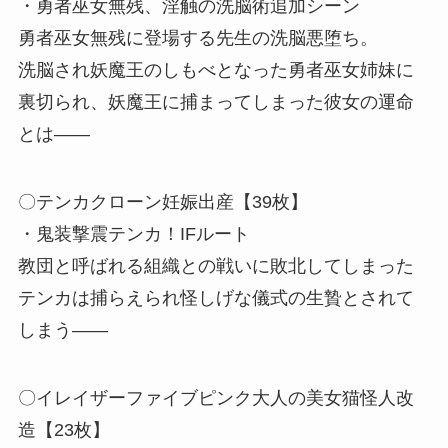
・勇者巫女無残、淫触の洗脳術追加シーン
勇者巫女無残に登場する先生の洗脳悪堕ち。
洗脳され妖魔王のしもべとなった勇者巫女姉妹に
裏切られ、妖魔王に捕まってしまった彼女の運命
とは――
〇テンカクローン妊娠出産【39枚】
・鬼装撃震テンカ！IFルート
教団と呼ばれる組織との戦いに敗北してしまった
テンカは捕らえられ怪しげな儀式の生贄とされて
しまう――
〇イレイザーファイブピンク大人の美女猫怪人改
造【23枚】