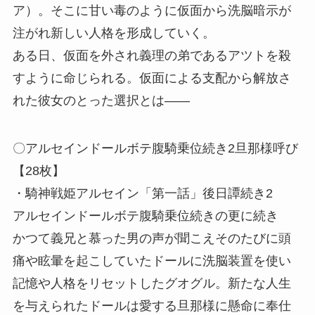
ア）。そこに甘い毒のように仮面から洗脳暗示が
注がれ新しい人格を形成していく。
ある日、仮面を外され義理の弟であるアツトを殺
すように命じられる。仮面による支配から解放さ
れた彼女のとった選択とは――
〇アルセインドールボテ腹騎乗位続き2旦那様呼び
【28枚】
・騎神戦姫アルセイン「第一話」後日譚続き2
アルセインドールボテ腹騎乗位続きの更に続き
かつて義兄と慕った男の声が聞こえそのたびに頭
痛や眩暈を起こしていたドールに洗脳装置を使い
記憶や人格をリセットしたグオグル。新たな人生
を与えられたドールは愛する旦那様に懸命に奉仕